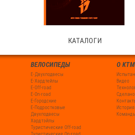
КАТАЛОГИ
ВЕЛОСИПЕДЫ
О KTM
Е-Двухподвесы
Испытан
Е-Хардтейлы
Видео
Е-Off-road
Техноло
Е-On-road
Сделано
Е-Городские
Контакт
Е-Подростковые
История
Двухподвесы
Команды
Хардтэйлы
Туристические Off-road
Туристические On-road