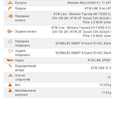
Кассета
Shimano Altus HG201-9 / 11-34T
Педали
KTM LINE Cross BF
KTM Line - Shimano Tourney HB-TX505 CL
Переднее
32H 100 QR / KTM 28" Casual 32H; 622x20 /
колесо
Pillar 2.0 INOX silver
KTM Line - Shimano Tourney FH-TX505-8 CL
Заднее колесо
32H 135 QR / KTM 28" Casual 32H; 622x20 /
Pillar 2.0 INOX silver
Передняя
SCHWALBE SMART K-Guard 47-622, black
покрышка
Задняя
SCHWALBE SMART K-Guard 47-622, black
покрышка
Седло
KTM LINE SPORT
Подседельный
KTM LINE 27.2
штырь
Кол-во
27
скоростей
Вес
13.50 kg
Максимальная
114 kg
нагрузка