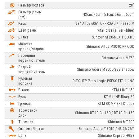
Размер колеса
28"
Размер рамы
43cm; 46cm; 51cm; 56cm; 60cm
(см)
Рама
28" Alloy 6061 OFFROAD / T-2380-M
Цвет рамы
vital blue (silver+blue)
Вилка
Suntour SF20-NEX HLO DS
Манетка
Shimano Altus M2010 w/ OGD
правая/задняя
Передний
Shimano Altus M370
переключатель
Задний
Shimano Acera M3000-SGS shadow
переключатель
Рулевая
RITCHEY Zero Logic PRESS FIT 1-1/8"
колонка
Вынос
KTM LINE 15°
Руль
KTM LINE Riser 20
Грипсы
KTM COMP ERGO Lock
Тормозной
Shimano RT10 CL 160 / RT10 CL 160
диск
Тормоза
Shimano MT200
Система/Шатун
Shimano Acera T3010 / 48-36-26T
Цепь
Shimano Capreo HG53