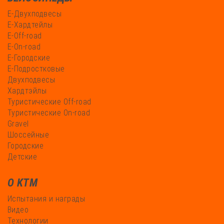
Е-Двухподвесы
Е-Хардтейлы
Е-Off-road
Е-On-road
Е-Городские
Е-Подростковые
Двухподвесы
Хардтэйлы
Туристические Off-road
Туристические On-road
Gravel
Шоссейные
Городские
Детские
О KTM
Испытания и награды
Видео
Технологии