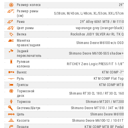
Размер колеса
29"
Размер рамы
S/38cm; M/43cm; L/48cm; XL/53cm; XXL/57cm
(см)
Рама
29" Alloy 6061 MTB / M-1110
Цвет рамы
vaporange grey (orange+black)
Вилка
Rockshox JUDY SILVER Air RL TK Q
Манетка
Shimano Deore M6100 w/o OGD
правая/задняя
Задний
Shimano Deore M6100-SGS shadow+
переключатель
Рулевая
RITCHEY Zero Logic PRESS FIT 1-1/8"
колонка
Вынос
KTM COMP -7°
Руль
KTM COMP Flat Top
Грипсы
KTM COMP MTB
Тормозной
Shimano RT30 CL 180 / RT30 CL 160
диск
Тормоза
Shimano MT201 / MT200
Система/Шатун
Shimano Deore MT510 / 34T w/ BB
Цепь
Shimano Deore M6100
Кассета
Shimano Deore M6100-12 / 10-51T
Педали
KTM COMP MTB BF Pedal