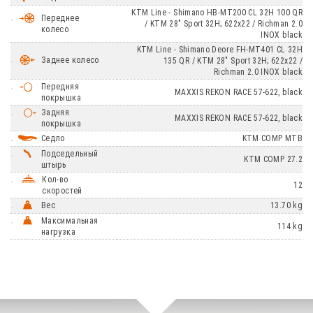
KTM Line - Shimano HB-MT200 CL 32H 100 QR
Переднее
/ KTM 28" Sport 32H; 622x22 / Richman 2.0
колесо
INOX black
KTM Line - Shimano Deore FH-MT401 CL 32H
Заднее колесо
135 QR / KTM 28" Sport 32H; 622x22 /
Richman 2.0 INOX black
Передняя
MAXXIS REKON RACE 57-622, black
покрышка
Задняя
MAXXIS REKON RACE 57-622, black
покрышка
Седло
KTM COMP MTB
Подседельный
KTM COMP 27.2
штырь
Кол-во
12
скоростей
Вес
13.70 kg
Максимальная
114 kg
нагрузка