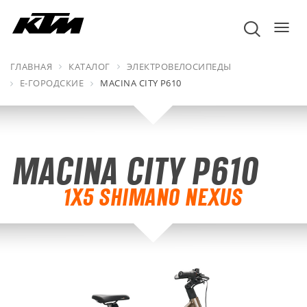
пере
навиг
ГЛАВНАЯ
КАТАЛОГ
ЭЛЕКТРОВЕЛОСИПЕДЫ
Е-ГОРОДСКИЕ
MACINA CITY P610
MACINA CITY P610
1X5 SHIMANO NEXUS