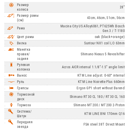
Размер
28"
колеса
Размер рамы
43cm; 46cm; 51cm; 56cm
(см)
Macina City US Alloy6061; PT625Wh Bosch
Рама
Gen.3 / T-1180
Цвет рамы
oak (black+orange)
Вилка
Suntour NX1 coil LO 63mm
Манетка
правая/
Shimano Nexus 5 Revoshifter
задняя
Рулевая
Acros AICR internal 1.1/8"-1.5" angle limit
колонка
Вынос
KTM Line adjust. 0-60° internal
Руль
KTM Line Noirette Plus 660mm
Грипсы
Ergon GP1 short without Barend
Тормозной
Shimano RT30 CL 180 / RT30 CL 160
диск
Тормоза
Shimano MT200 / MT200 2-Piston
Система/
KTM LINE BNI 170mm Q16
Шатун
Передняя
FSA steel 38T Direct Mount
звезда