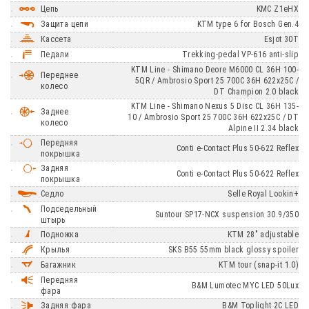
Цепь
KMC Z1eHX
Защита цепи
KTM type 6 for Bosch Gen.4
Кассета
Esjot 30T
Педали
Trekking-pedal VP-616 anti-slip
KTM Line - Shimano Deore M6000 CL 36H 100-
Переднее
5QR / Ambrosio Sport 25 700C 36H 622x25C /
колесо
DT Champion 2.0 black
KTM Line - Shimano Nexus 5 Disc CL 36H 135-
Заднее
10 / Ambrosio Sport 25 700C 36H 622x25C / DT
колесо
Alpine II 2.34 black
Передняя
Conti e-Contact Plus 50-622 Reflex
покрышка
Задняя
Conti e-Contact Plus 50-622 Reflex
покрышка
Седло
Selle Royal Lookin+
Подседельный
Suntour SP17-NCX suspension 30.9/350
штырь
Подножка
KTM 28" adjustable
Крылья
SKS B55 55mm black glossy spoiler
Багажник
KTM tour (snap-it 1.0)
Передняя
B&M Lumotec MYC LED 50Lux
фара
Задняя фара
B&M Toplight 2C LED