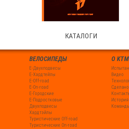
КАТАЛОГИ
ВЕЛОСИПЕДЫ
О KTM
Е-Двухподвесы
Испытан
Е-Хардтейлы
Видео
Е-Off-road
Техноло
Е-On-road
Сделано
Е-Городские
Контакт
Е-Подростковые
История
Двухподвесы
Команды
Хардтэйлы
Туристические Off-road
Туристические On-road