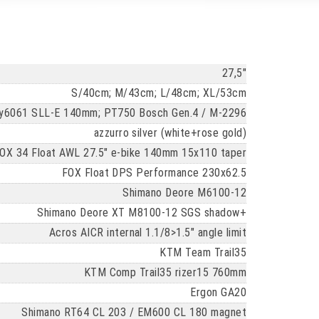
27,5"
S/40cm; M/43cm; L/48cm; XL/53cm
loy6061 SLL-E 140mm; PT750 Bosch Gen.4 / M-2296
azzurro silver (white+rose gold)
OX 34 Float AWL 27.5" e-bike 140mm 15x110 taper
FOX Float DPS Performance 230x62.5
Shimano Deore M6100-12
Shimano Deore XT M8100-12 SGS shadow+
Acros AICR internal 1.1/8>1.5" angle limit
KTM Team Trail35
KTM Comp Trail35 rizer15 760mm
Ergon GA20
Shimano RT64 CL 203 / EM600 CL 180 magnet