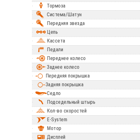
Тормоза
Система/Шатун
Передняя звезда
Цепь
Кассета
Педали
Переднее колесо
Заднее колесо
Передняя покрышка
Задняя покрышка
Седло
Подседельный штырь
Кол-во скоростей
E-System
Мотор
Дисплей