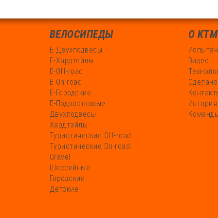
ВЕЛОСИПЕДЫ
О KTM
Е-Двухподвесы
Испытан
Е-Хардтейлы
Видео
Е-Off-road
Техноло
Е-On-road
Сделано
Е-Городские
Контакт
Е-Подростковые
История
Двухподвесы
Команды
Хардтэйлы
Туристические Off-road
Туристические On-road
Gravel
Шоссейные
Городские
Детские