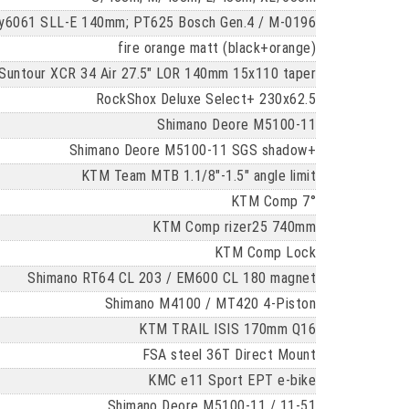
loy6061 SLL-E 140mm; PT625 Bosch Gen.4 / M-0196
fire orange matt (black+orange)
Suntour XCR 34 Air 27.5" LOR 140mm 15x110 taper
RockShox Deluxe Select+ 230x62.5
Shimano Deore M5100-11
Shimano Deore M5100-11 SGS shadow+
KTM Team MTB 1.1/8"-1.5" angle limit
KTM Comp 7°
KTM Comp rizer25 740mm
KTM Comp Lock
Shimano RT64 CL 203 / EM600 CL 180 magnet
Shimano M4100 / MT420 4-Piston
KTM TRAIL ISIS 170mm Q16
FSA steel 36T Direct Mount
KMC e11 Sport EPT e-bike
Shimano Deore M5100-11 / 11-51