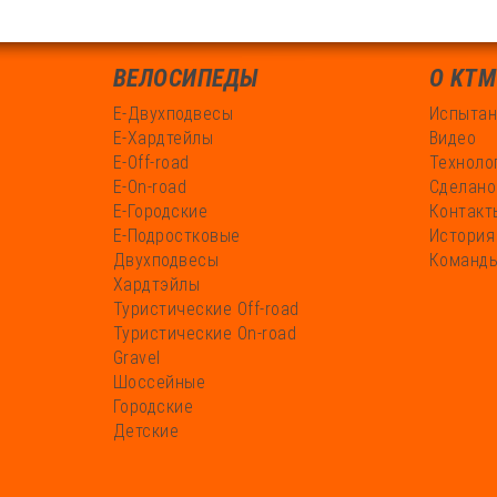
ВЕЛОСИПЕДЫ
О KTM
Е-Двухподвесы
Испытан
Е-Хардтейлы
Видео
Е-Off-road
Техноло
Е-On-road
Сделано
Е-Городские
Контакт
Е-Подростковые
История
Двухподвесы
Команды
Хардтэйлы
Туристические Off-road
Туристические On-road
Gravel
Шоссейные
Городские
Детские