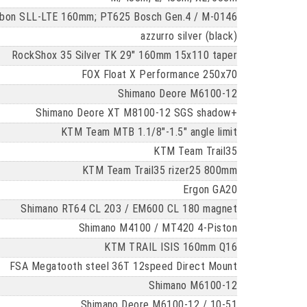
rbon SLL-LTE 160mm; PT625 Bosch Gen.4 / M-0146
azzurro silver (black)
RockShox 35 Silver TK 29" 160mm 15x110 taper
FOX Float X Performance 250x70
Shimano Deore M6100-12
Shimano Deore XT M8100-12 SGS shadow+
KTM Team MTB 1.1/8"-1.5" angle limit
KTM Team Trail35
KTM Team Trail35 rizer25 800mm
Ergon GA20
Shimano RT64 CL 203 / EM600 CL 180 magnet
Shimano M4100 / MT420 4-Piston
KTM TRAIL ISIS 160mm Q16
FSA Megatooth steel 36T 12speed Direct Mount
Shimano M6100-12
Shimano Deore M6100-12 / 10-51