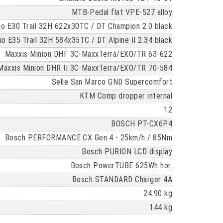
MTB-Pedal flat VPE-527 alloy
 E30 Trail 32H 622x30TC / DT Champion 2.0 black
E35 Trail 32H 584x35TC / DT Alpine II 2.34 black
Maxxis Minion DHF 3C-MaxxTerra/EXO/TR 63-622
Maxxis Minion DHR II 3C-MaxxTerra/EXO/TR 70-584
Selle San Marco GND Supercomfort
KTM Comp dropper internal
12
BOSCH PT-CX6P4
Bosch PERFORMANCE CX Gen.4 - 25km/h / 85Nm
Bosch PURION LCD display
Bosch PowerTUBE 625Wh hor.
Bosch STANDARD Charger 4A
24.90 kg
144 kg