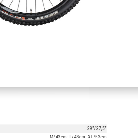
29"/27,5"
M/43cm; L/48cm; XL/53cm